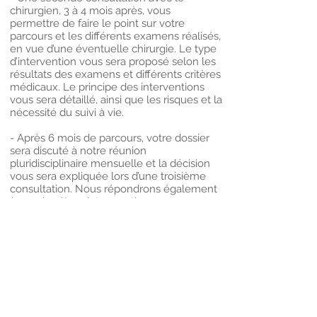
chirurgien, 3 à 4 mois après, vous
permettre de faire le point sur votre
parcours et les différents examens réalisés,
en vue d’une éventuelle chirurgie. Le type
d’intervention vous sera proposé selon les
résultats des examens et différents critères
médicaux. Le principe des interventions
vous sera détaillé, ainsi que les risques et la
nécessité du suivi à vie.
- Après 6 mois de parcours, votre dossier
sera discuté à notre réunion
pluridisciplinaire mensuelle et la décision
vous sera expliquée lors d’une troisième
consultation. Nous répondrons également
à vos dernières interrogations.
Une activité physique adaptée est
nécessaire car c’est elle qui permet la perte
de poids et son maintien. Plusieurs
possibilités s’offrent à vous et nous serons
là pour vous aider.
Une perte de poids durant le parcours n’est
pas une contre-indication à la chirurgie
bariatrique déjà planifiée, même si l’IMC