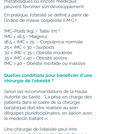
métaboliques ou encore médicaux
peuvent favoriser son développement.
En pratique, l’obésité se définit à partir de
l’indice de masse corporelle (I.M.C.) :
IMC=Poids (kg) / Taille (m) ²
IMC < 18,5 = Maigreur
18,5 < IMC < 25 = Corpulence normale
25 < IMC < 30 = Surpoids
30 < IMC < 35 = Obésité modérée
35 < IMC < 40 = Obésité sévère
IMC > 40 = Obésité morbide ou massive
Quelles conditions pour bénéficier d'une
chirurgie de l'obésité ?
Selon les recommandations de la Haute
Autorité de Santé : "La prise en charge des
patients dans le cadre de la chirurgie
bariatrique doit être réalisée au sein
d’équipes pluridisciplinaires, en liaison avec
le médecin traitant ».
Une chirurgie de l'obésité peut être