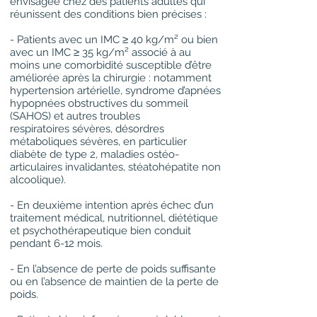
envisagée chez des patients adultes qui
réunissent des conditions bien précises :
- Patients avec un IMC ≥ 40 kg/m² ou bien
avec un IMC ≥ 35 kg/m² associé à au
moins une comorbidité susceptible d’être
améliorée après la chirurgie : notamment
hypertension artérielle, syndrome d’apnées
hypopnées obstructives du sommeil
(SAHOS) et autres troubles
respiratoires sévères, désordres
métaboliques sévères, en particulier
diabète de type 2, maladies ostéo-
articulaires invalidantes, stéatohépatite non
alcoolique).
- En deuxième intention après échec d’un
traitement médical, nutritionnel, diététique
et psychothérapeutique bien conduit
pendant 6-12 mois.
- En l’absence de perte de poids suffisante
ou en l’absence de maintien de la perte de
poids.